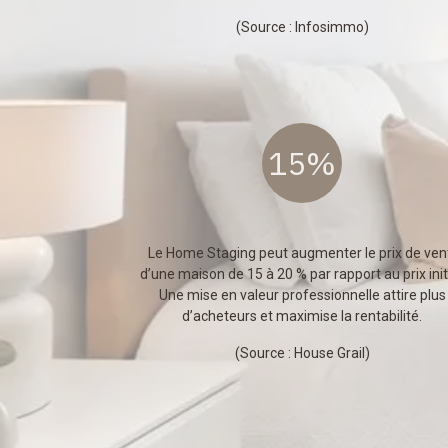
(Source :
Infosimmo
)
15%
Le Home Staging peut augmenter le prix de ven
d’une maison de 15 à 20 % par rapport au prix initi
Une mise en valeur professionnelle attire plus
d’acheteurs et maximise la rentabilité.
(Source :
House Grail
)