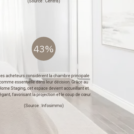
(Source :
Centris
)
43%
es acheteurs considèrent la chambre principale
comme essentielle dans leur décision. Grâce au
Home Staging, cet espace devient accueillant et
égant, favorisant la projection et le coup de cœur.
(Source :
Infosimmo
)