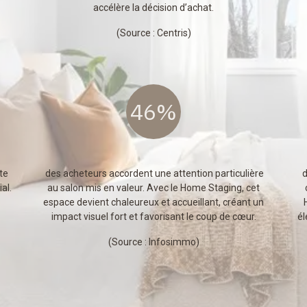
accélère la décision d’achat.
(Source :
Centris
)
46%
te
des acheteurs accordent une attention particulière
d
al.
au salon mis en valeur. Avec le Home Staging, cet
espace devient chaleureux et accueillant, créant un
impact visuel fort et favorisant le coup de cœur.
él
(Source :
Infosimmo
)