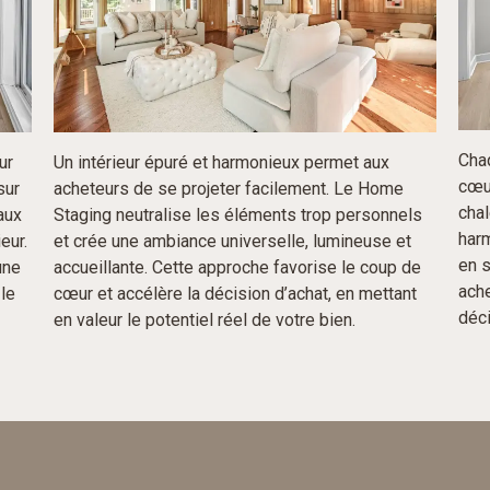
Cha
ur
Un intérieur épuré et harmonieux permet aux
cœu
sur
acheteurs de se projeter facilement. Le Home
chal
aux
Staging neutralise les éléments trop personnels
harm
eur.
et crée une ambiance universelle, lumineuse et
en 
une
accueillante. Cette approche favorise le coup de
ache
 le
cœur et accélère la décision d’achat, en mettant
déci
en valeur le potentiel réel de votre bien.