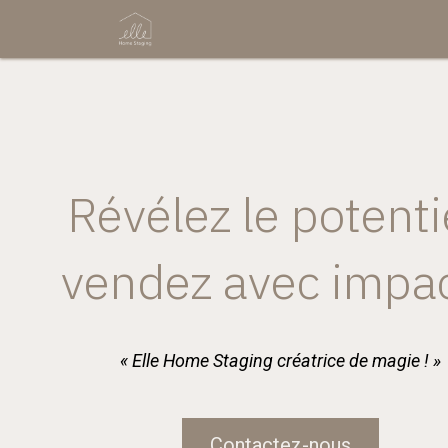
Se rendre au contenu
Accueil
Boutique
Services
Réali
Révélez le potenti
vendez avec impac
« Elle Home Staging créatrice de magie ! »
Contactez-nous