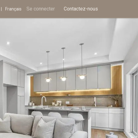
Partenaires
Se connecter
Boîte à outils courtier
Contactez-nous
Recrutement
|
Français