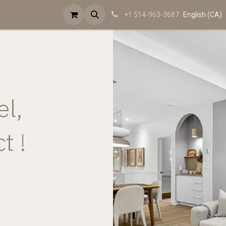
sations
Mission
Contactez-nous
FAQ
Revue de presse
English (CA)
+1 514-963-3687
el,
t !