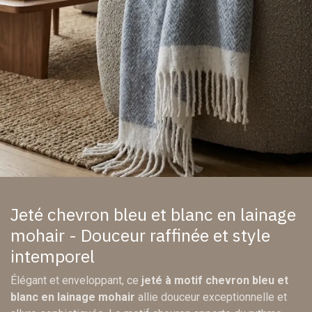
Jeté chevron bleu et blanc en lainage
mohair - Douceur raffinée et style
intemporel
Élégant et enveloppant, ce
jeté à motif chevron bleu et
blanc en lainage mohair
allie douceur exceptionnelle et