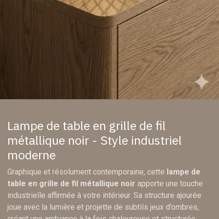
Lampe de table en grille de fil
métallique noir - Style industriel
moderne
Graphique et résolument contemporaine, cette
lampe de
table en grille de fil métallique noir
apporte une touche
industrielle affirmée à votre intérieur. Sa structure ajourée
joue avec la lumière et projette de subtils jeux d’ombres,
créant une ambiance à la fois chaleureuse et structurée.